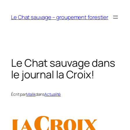
Aller
au
Le Chat sauvage – groupement forestier
contenu
Le Chat sauvage dans
le journal la Croix!
Écrit par
Malik
dans
Actualité