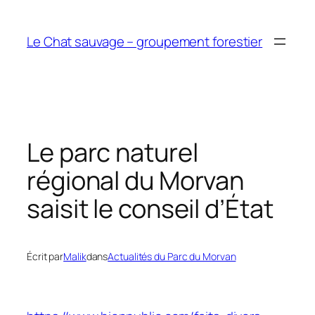
Aller
au
Le Chat sauvage – groupement forestier
contenu
Le parc naturel
régional du Morvan
saisit le conseil d’État
Écrit par
Malik
dans
Actualités du Parc du Morvan