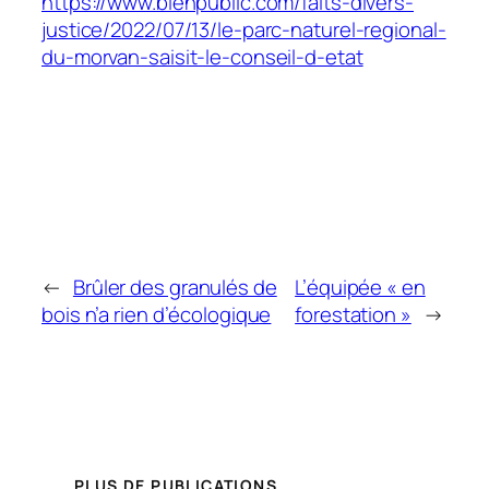
https://www.bienpublic.com/faits-divers-
justice/2022/07/13/le-parc-naturel-regional-
du-morvan-saisit-le-conseil-d-etat
←
Brûler des granulés de
L’équipée « en
bois n’a rien d’écologique
forestation »
→
PLUS DE PUBLICATIONS